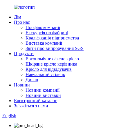
Дім
Про нас
Профіль компанії
Екскурсія по фабриці
Кваліфікація підприємства
Виставка компанії
Звіти про випробування SGS
Продукти
Ергономічне офісне крісло
Шкіряне крісло керівника
Крісло для відвідувачів
Навчальний стілець
Диван
Новини
Новини компанії
Новини виставки
Електронний каталог
Зв'яжіться з нами
English