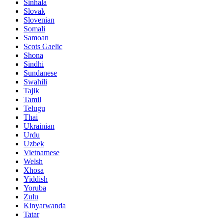
Sinhala
Slovak
Slovenian
Somali
Samoan
Scots Gaelic
Shona
Sindhi
Sundanese
Swahili
Tajik
Tamil
Telugu
Thai
Ukrainian
Urdu
Uzbek
Vietnamese
Welsh
Xhosa
Yiddish
Yoruba
Zulu
Kinyarwanda
Tatar