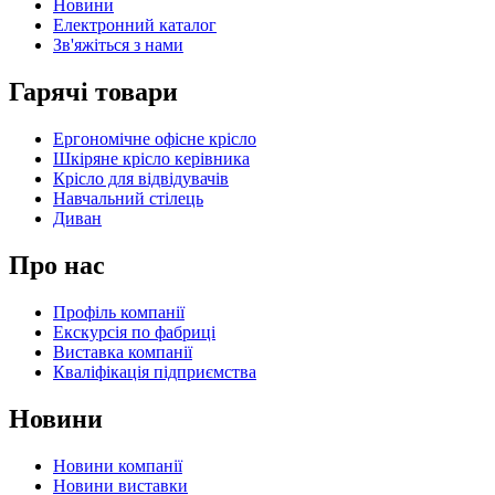
Новини
Електронний каталог
Зв'яжіться з нами
Гарячі товари
Ергономічне офісне крісло
Шкіряне крісло керівника
Крісло для відвідувачів
Навчальний стілець
Диван
Про нас
Профіль компанії
Екскурсія по фабриці
Виставка компанії
Кваліфікація підприємства
Новини
Новини компанії
Новини виставки